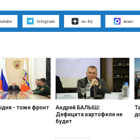
outube
telegram
ru–by
макс
одня - тоже фронт
Андрей БАЛЫШ:
Т
Дефицита картофеля не
д
будет