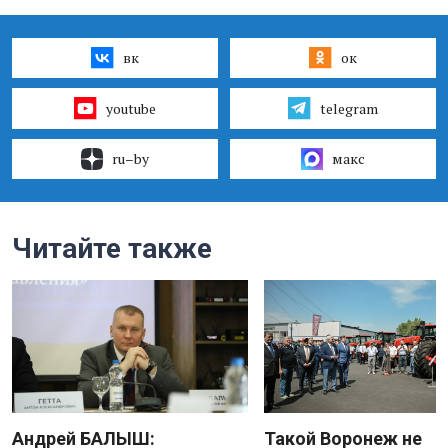
вк
ок
youtube
telegram
ru–by
макс
Читайте также
Андрей БАЛЫШ:
Такой Воронеж не