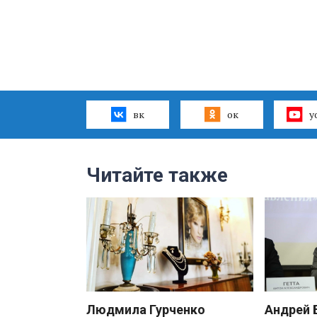
вк
ок
y
Читайте также
Людмила Гурченко
Андрей