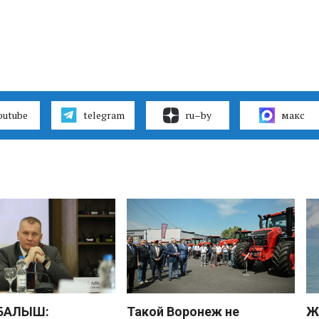
outube
telegram
ru–by
макс
 БАЛЫШ:
Такой Воронеж не
Ж