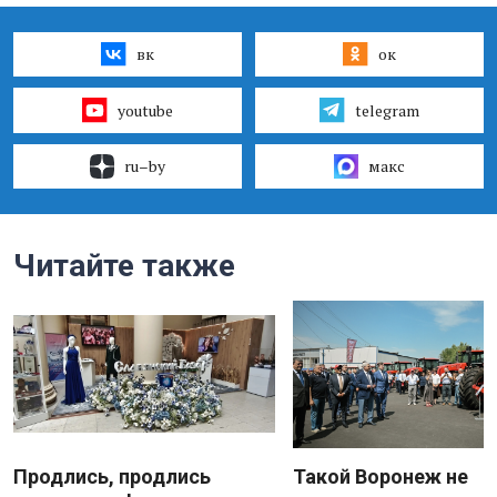
вк
ок
youtube
telegram
ru–by
макс
Читайте также
Продлись, продлись
Такой Воронеж не