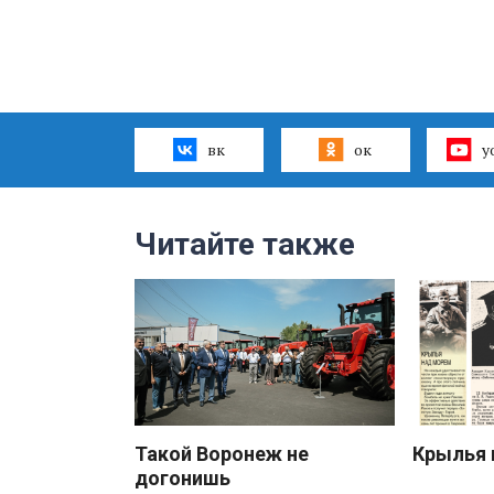
вк
ок
y
Читайте также
Такой Воронеж не
Крылья 
догонишь