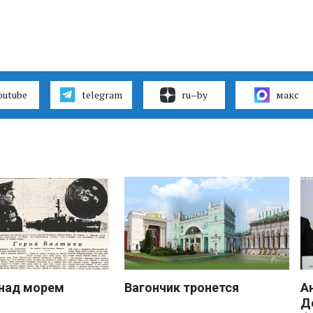
outube
telegram
ru–by
макс
над морем
Вагончик тронется
А
Д