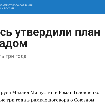
АРЛАМЕНТСКОГО СОБРАНИЯ
И И РОССИИ
усь утвердили план
падом
ь три года
ларуси Михаил Мишустин и Роман Головченко
ие три года в рамках договора о Союзном