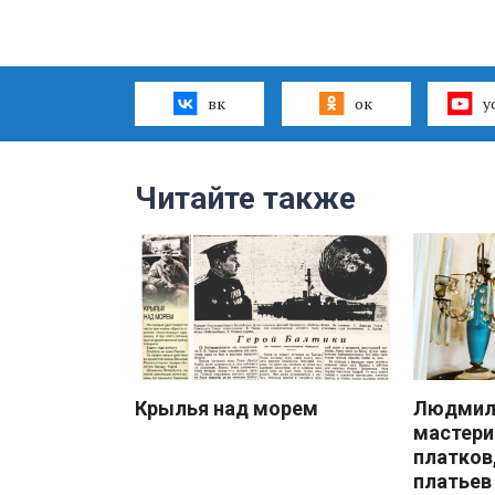
вк
ок
y
Читайте также
Крылья над морем
Людмила
мастери
платков
платьев