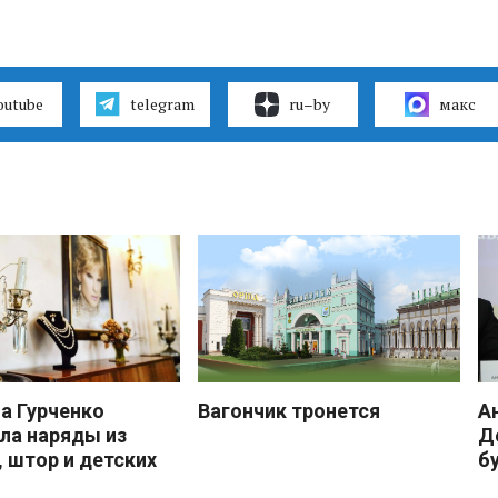
outube
telegram
ru–by
макс
 Гурченко
Вагончик тронется
А
ла наряды из
Д
, штор и детских
б