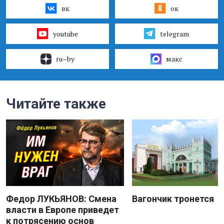
вк
ок
youtube
telegram
ru–by
макс
Читайте также
Федор ЛУКЬЯНОВ: Смена
Вагончик тронется
власти в Европе приведет
к потрясению основ