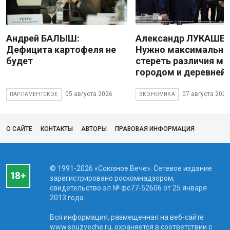
Андрей БАЛЫШ:
Александр ЛУКАШЕН
Дефицита картофеля не
Нужно максимально
будет
стереть различия м
городом и деревней
05 августа 2026
07 августа 2026
ПАРЛАМЕНТСКОЕ
ЭКОНОМИКА
О САЙТЕ
КОНТАКТЫ
АВТОРЫ
ПРАВОВАЯ ИНФОРМАЦИЯ
© 1991-2026 «Союзное Вече». Сетевое издание
зарегистрировано роскомнадзором,
свидетельство эл № фc77-52606 от 25 января
2013 года.
Вся информация, размещенная на веб-сайте
www.souzveche.ru, охраняется в соответствии с