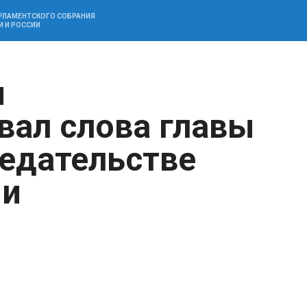
АРЛАМЕНТСКОГО СОБРАНИЯ
И И РОССИИ
н
ал слова главы
редательстве
ии