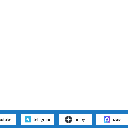
outube
telegram
ru–by
макс