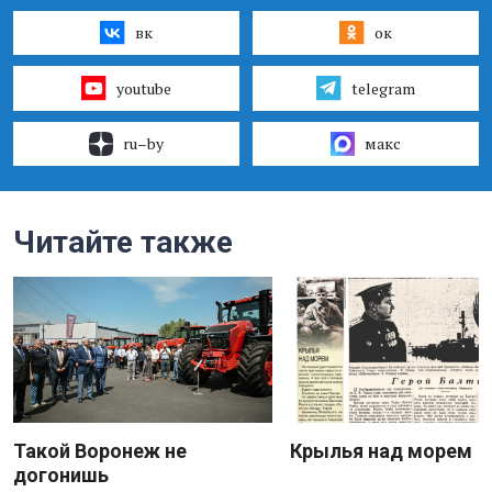
вк
ок
youtube
telegram
ru–by
макс
Читайте также
Такой Воронеж не
Крылья над морем
догонишь