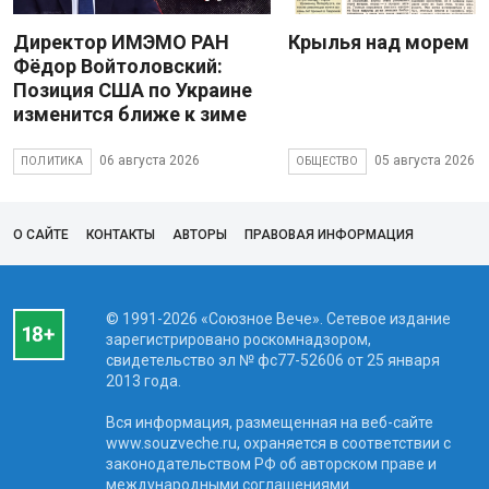
Директор ИМЭМО РАН
Крылья над морем
Фёдор Войтоловский:
Позиция США по Украине
изменится ближе к зиме
06 августа 2026
05 августа 2026
ПОЛИТИКА
ОБЩЕСТВО
О САЙТЕ
КОНТАКТЫ
АВТОРЫ
ПРАВОВАЯ ИНФОРМАЦИЯ
© 1991-2026 «Союзное Вече». Сетевое издание
зарегистрировано роскомнадзором,
свидетельство эл № фc77-52606 от 25 января
2013 года.
Вся информация, размещенная на веб-сайте
www.souzveche.ru, охраняется в соответствии с
законодательством РФ об авторском праве и
международными соглашениями.