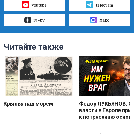
youtube
telegram
ru–by
макс
Читайте также
Крылья над морем
Федор ЛУКЬЯНОВ: С
власти в Европе при
к потрясению основ