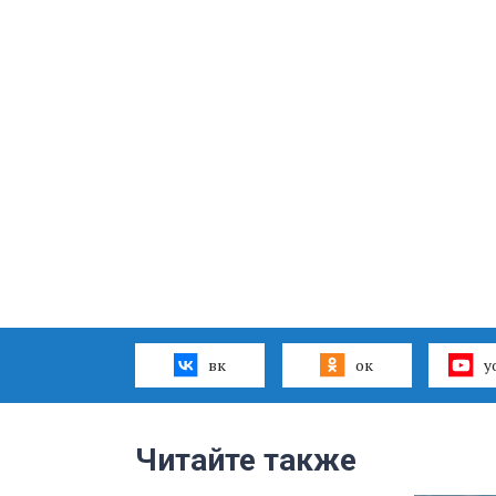
вк
ок
y
Читайте также