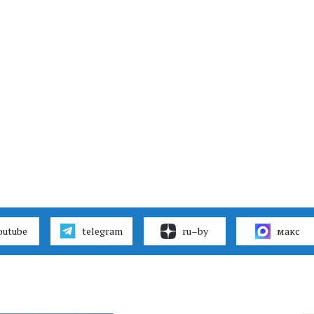
outube
telegram
ru–by
макс