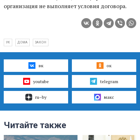
организация не выполняет условия договора.
УК
ДОМА
ЗАКОН
вк
ок
youtube
telegram
ru–by
макс
Читайте также