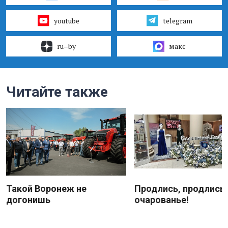
youtube
telegram
ru–by
макс
Читайте также
Такой Воронеж не
Продлись, продлись
догонишь
очарованье!