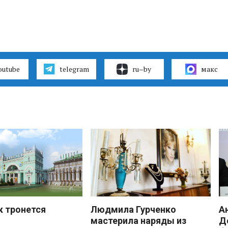
outube
telegram
ru–by
макс
к тронется
Людмила Гурченко
А
мастерила наряды из
Д