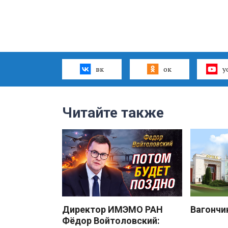
вк
ок
y
Читайте также
Директор ИМЭМО РАН
Вагончи
Фёдор Войтоловский: