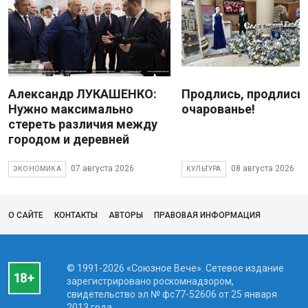
Александр ЛУКАШЕНКО:
Продлись, продлись
Нужно максимально
очарованье!
стереть различия между
городом и деревней
07 августа 2026
08 августа 2026
ЭКОНОМИКА
КУЛЬТУРА
О САЙТЕ
КОНТАКТЫ
АВТОРЫ
ПРАВОВАЯ ИНФОРМАЦИЯ
© 1991-2026 «Союзное Вече». Сетевое издание
зарегистрировано роскомнадзором,
свидетельство эл № фc77-52606 от 25 января
2013 года.