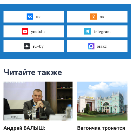
вк
ок
youtube
telegram
ru–by
макс
Читайте также
Андрей БАЛЫШ:
Вагончик тронется