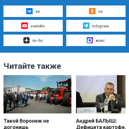
вк
ок
youtube
telegram
ru–by
макс
Читайте также
Такой Воронеж не
Андрей БАЛЫШ:
догонишь
Дефицита картофеля