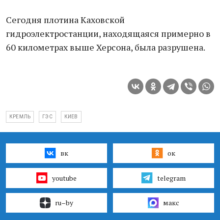
Сегодня плотина Каховской
гидроэлектростанции, находящаяся примерно в
60 километрах выше Херсона, была разрушена.
КРЕМЛЬ
ГЭС
КИЕВ
вк
ок
youtube
telegram
ru–by
макс