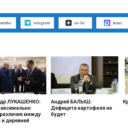
outube
telegram
ru–by
макс
ндр ЛУКАШЕНКО:
Андрей БАЛЫШ:
К
максимально
Дефицита картофеля не
 различия между
будет
 и деревней