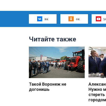
вк
ок
y
Читайте также
Такой Воронеж не
Алекса
догонишь
Нужно 
стереть
городом