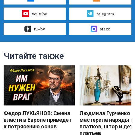
youtube
telegram
ru–by
макс
Читайте также
Федор ЛУКЬЯНОВ: Смена
Людмила Гурченко
власти в Европе приведет
мастерила наряды и
к потрясению основ
платков, штор и дет
платьев