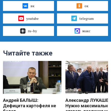
вк
ок
youtube
telegram
ru–by
макс
Читайте также
Андрей БАЛЫШ:
Александр ЛУКАШЕН
Дефицита картофеля не
Нужно максимально