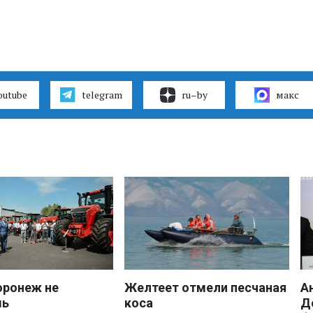
outube
telegram
ru–by
макс
оронеж не
Желтеет отмели песчаная
А
шь
коса
Д