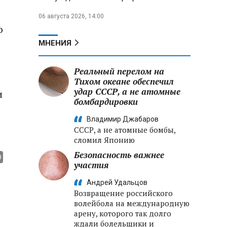
06 августа 2026, 14:00
о
МНЕНИЯ
Реальный перелом на
Тихом океане обеспечил
удар СССР, а не атомные
и
бомбардировки
Владимир Джабаров
СССР, а не атомные бомбы,
сломил Японию
Безопасность важнее
участия
Андрей Удальцов
Возвращение российского
волейбола на международную
арену, которого так долго
ждали болельщики и