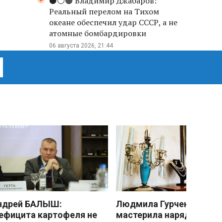
⚫️⚪️🟤 Владимир Джабаров:
Реальный перелом на Тихом
океане обеспечил удар СССР, а не
атомные бомбардировки
06 августа 2026, 21:44
ндрей БАЛЫШ:
Людмила Гурченко
ефицита картофеля не
мастерила наряды из