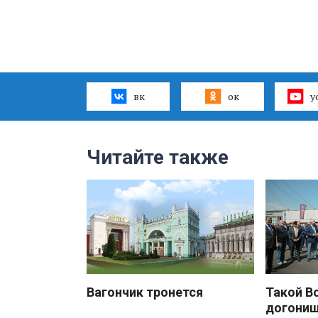
вк
ок
y
Читайте также
Вагончик тронется
Такой В
догони