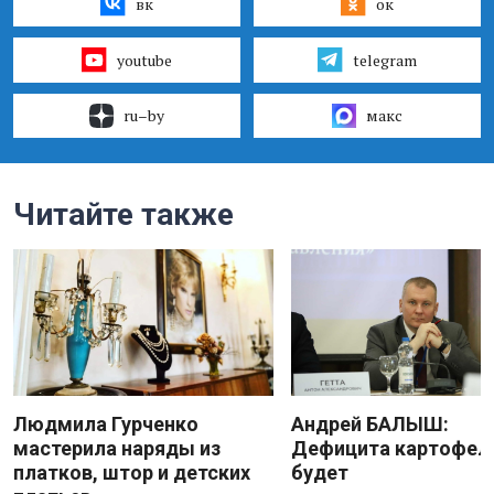
вк
ок
youtube
telegram
ru–by
макс
Читайте также
Людмила Гурченко
Андрей БАЛЫШ:
мастерила наряды из
Дефицита картофеля
платков, штор и детских
будет