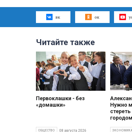
вк
ок
y
Читайте также
Первоклашки - без
Алекса
«домашки»
Нужно 
стереть
городом
08 августа 2026
ОБЩЕСТВО
ЭКОНОМИК