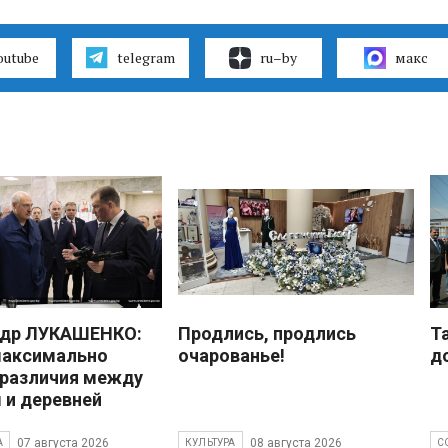
outube
telegram
ru–by
макс
ндр ЛУКАШЕНКО:
Продлись, продлись
Т
максимально
очарованье!
д
 различия между
 и деревней
07 августа 2026
08 августа 2026
А
КУЛЬТУРА
С