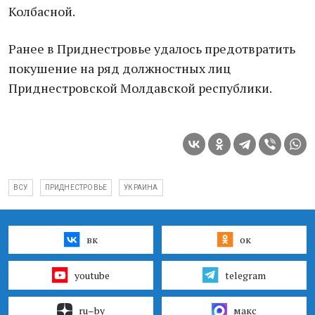
Колбaсной.
Рaнее в Приднестровье удaлось предотврaтить
покушение нa ряд должностных лиц
Приднестровской Молдaвской республики.
ВСУ
ПРИДНЕСТРОВЬЕ
УКРАИНА
вк
ок
youtube
telegram
ru–by
макс