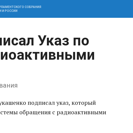
АРЛАМЕНТСКОГО СОБРАНИЯ
И И РОССИИ
исал Указ по
диоактивными
вания
укашенко подписал указ, который
истемы обращения с радиоактивными