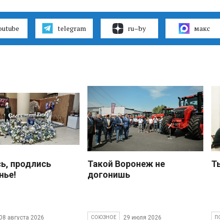
outube
telegram
ru–by
макс
ь, продлись
Такой Воронеж не
Т
нье!
догонишь
08 августа 2026
29 июля 2026
СОЮЗНОЕ
П