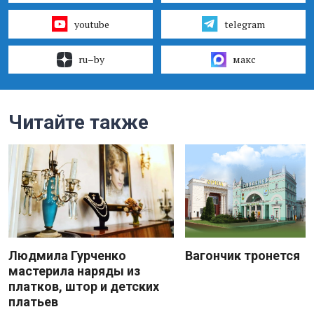
youtube
telegram
ru–by
макс
Читайте также
Людмила Гурченко
Вагончик тронется
мастерила наряды из
платков, штор и детских
платьев