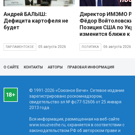
Андрей БАЛЫШ:
Директор ИМЭМО Р
Дефицита картофеля не
Фёдор Войтоловский
будет
Позиция США по Укр
изменится ближе к 
05 августа 2026
06 августа 2026
ПАРЛАМЕНТСКОЕ
ПОЛИТИКА
О САЙТЕ
КОНТАКТЫ
АВТОРЫ
ПРАВОВАЯ ИНФОРМАЦИЯ
© 1991-2026 «Союзное Вече». Сетевое издание
зарегистрировано роскомнадзором,
свидетельство эл № фc77-52606 от 25 января
2013 года.
Вся информация, размещенная на веб-сайте
www.souzveche.ru, охраняется в соответствии с
законодательством РФ об авторском праве и