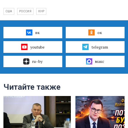
США
РОССИЯ
КНР
вк
ок
youtube
telegram
ru–by
макс
Читайте также