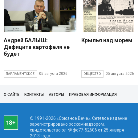
Андрей БАЛЫШ:
Крылья над морем
Дефицита картофеля не
будет
05 августа 2026
05 августа 2026
ПАРЛАМЕНТСКОЕ
ОБЩЕСТВО
О САЙТЕ
КОНТАКТЫ
АВТОРЫ
ПРАВОВАЯ ИНФОРМАЦИЯ
© 1991-2026 «Союзное Вече». Сетевое издание
зарегистрировано роскомнадзором,
свидетельство эл № фc77-52606 от 25 января
2013 года.