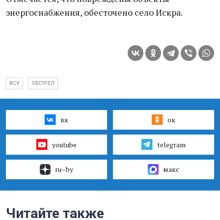
энергоснабжения, обесточено село Искра.
ВСУ
ОБСТРЕЛ
вк
ок
youtube
telegram
ru–by
макс
Читайте также