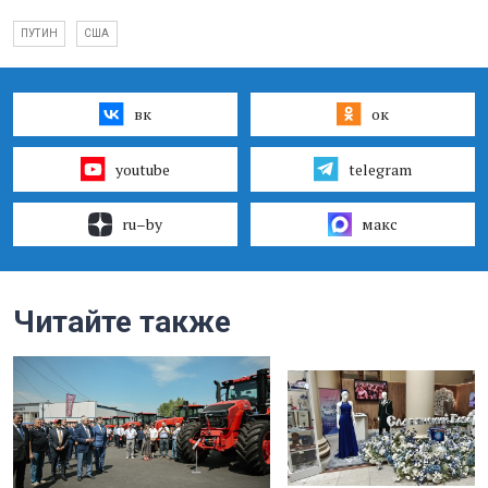
ПУТИН
США
вк
ок
youtube
telegram
ru–by
макс
Читайте также