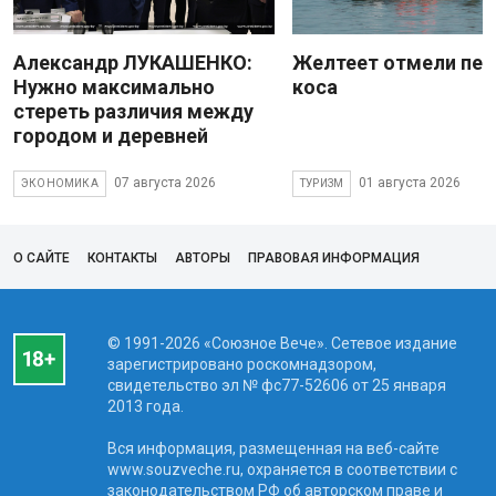
Александр ЛУКАШЕНКО:
Желтеет отмели пес
Нужно максимально
коса
стереть различия между
городом и деревней
07 августа 2026
01 августа 2026
ЭКОНОМИКА
ТУРИЗМ
О САЙТЕ
КОНТАКТЫ
АВТОРЫ
ПРАВОВАЯ ИНФОРМАЦИЯ
© 1991-2026 «Союзное Вече». Сетевое издание
зарегистрировано роскомнадзором,
свидетельство эл № фc77-52606 от 25 января
2013 года.
Вся информация, размещенная на веб-сайте
www.souzveche.ru, охраняется в соответствии с
законодательством РФ об авторском праве и