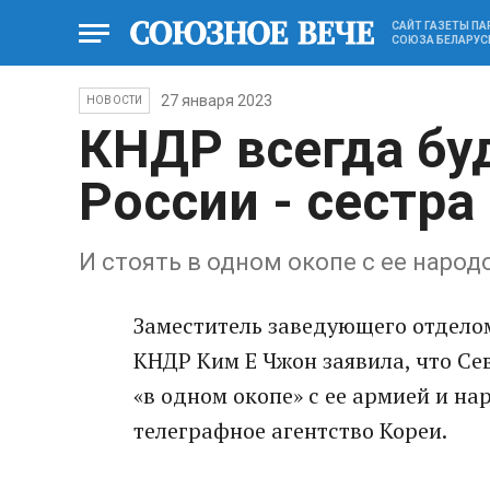
САЙТ ГАЗЕТЫ П
СОЮЗА БЕЛАРУС
27 января 2023
НОВОСТИ
КНДР всегда бу
России - сестра
И стоять в одном окопе с ее народ
Заместитель заведующего отдело
КНДР Ким Е Чжон заявила, что Сев
«в одном окопе» с ее армией и н
телеграфное агентство Кореи.