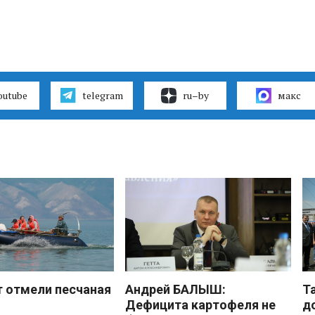
outube
telegram
ru–by
макс
 отмели песчаная
Андрей БАЛЫШ:
Т
Дефицита картофеля не
д