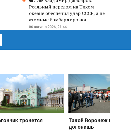
⚫️⚪️🟤 Владимир Джабаров:
Реальный перелом на Тихом
океане обеспечил удар СССР, а не
атомные бомбардировки
06 августа 2026, 21:44
агончик тронется
Такой Воронеж не
догонишь