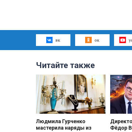
вк
ок
y
Читайте также
Людмила Гурченко
Директ
мастерила наряды из
Фёдор В