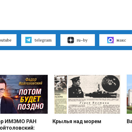
outube
telegram
ru–by
макс
ор ИМЭМО РАН
Крылья над морем
В
ойтоловский: