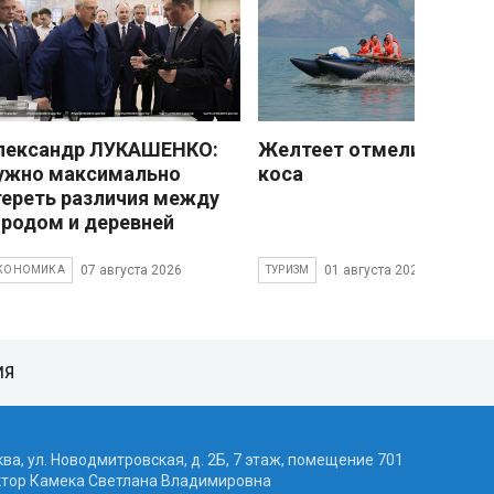
лександр ЛУКАШЕНКО:
Желтеет отмели песчан
ужно максимально
коса
тереть различия между
ородом и деревней
07 августа 2026
01 августа 2026
КОНОМИКА
ТУРИЗМ
ИЯ
ква, ул. Новодмитровская, д. 2Б, 7 этаж, помещение 701
ктор Камека Светлана Владимировна