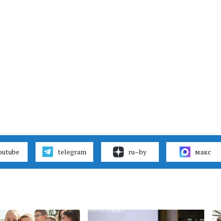
outube
telegram
ru–by
макс