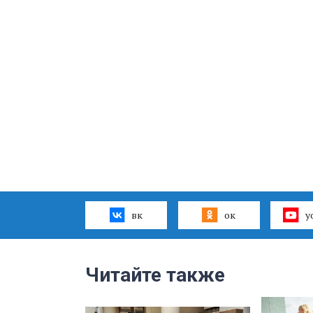
вк
ок
y
Читайте также