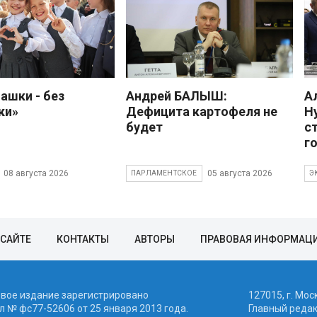
ашки - без
Андрей БАЛЫШ:
А
ки»
Дефицита картофеля не
Н
будет
с
г
08 августа 2026
05 августа 2026
ПАРЛАМЕНТСКОЕ
Э
 САЙТЕ
КОНТАКТЫ
АВТОРЫ
ПРАВОВАЯ ИНФОРМАЦ
евое издание зарегистрировано
127015, г. Мос
 № фc77-52606 от 25 января 2013 года.
Главный реда