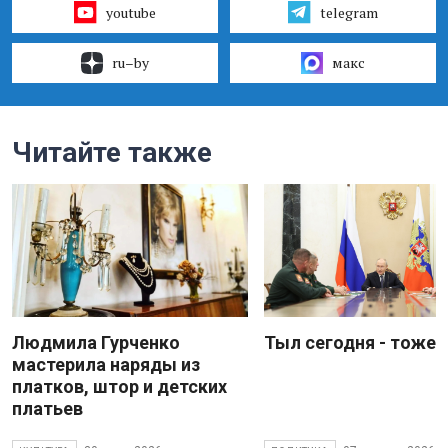
youtube
telegram
ru–by
макс
Читайте также
Людмила Гурченко
Тыл сегодня - тоже 
мастерила наряды из
платков, штор и детских
платьев