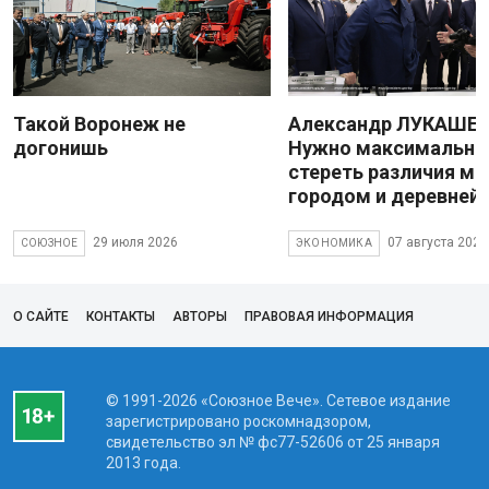
Такой Воронеж не
Александр ЛУКАШЕН
догонишь
Нужно максимально
стереть различия м
городом и деревней
29 июля 2026
07 августа 2026
СОЮЗНОЕ
ЭКОНОМИКА
О САЙТЕ
КОНТАКТЫ
АВТОРЫ
ПРАВОВАЯ ИНФОРМАЦИЯ
© 1991-2026 «Союзное Вече». Сетевое издание
зарегистрировано роскомнадзором,
свидетельство эл № фc77-52606 от 25 января
2013 года.