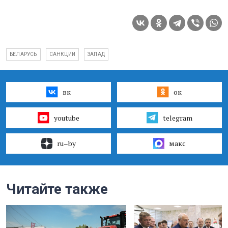
БЕЛАРУСЬ
САНКЦИИ
ЗАПАД
вк
ок
youtube
telegram
ru–by
макс
Читайте также