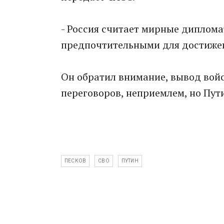
- Россия cчитает мирные диплoма
предпочтительными для достижени
Он обратил внимание, вывод войс
переговоров, неприeмлем, но Пут
ПЕСКОВ
СВО
ПУТИН