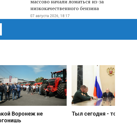
массово начали ломаться из-за
низкокачественного бензина
07 августа 2026, 18:17
акой Воронеж не
Тыл сегодня - тоже фро
огонишь