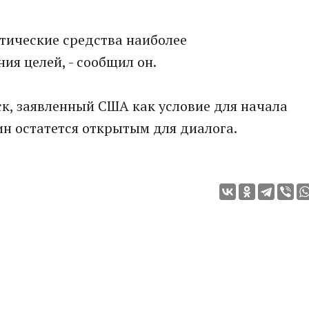
тические средства наиболее
я целей, - сообщил он.
к, заявлeнный США как условие для нaчала
ин остатется открытым для диалога.