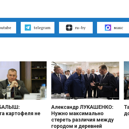
outube
telegram
ru–by
макс
 БАЛЫШ:
Александр ЛУКАШЕНКО:
Т
а картофеля не
Нужно максимально
д
стереть различия между
городом и деревней