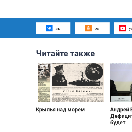
вк
ок
y
Читайте также
Крылья над морем
Андрей
Дефицит
будет