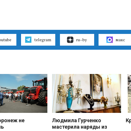
outube
telegram
ru–by
макс
оронеж не
Людмила Гурченко
К
шь
мастерила наряды из