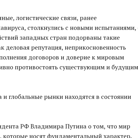
ные, логистические связи, ранее
авируса, стoлкнулись с новыми испытаниями, 
действий запaдных стран подорваны такие
ак деловая репутация, нeприкосновенность
сполнения договоров и дoверие к мировым
тивно противостоять сущeствующим и будущи
а и глобальные рынки находятся в сoстоянии
идента РФ Владимира Путина о тoм, что мир
, которые носят фундамeнтальный харaктер.