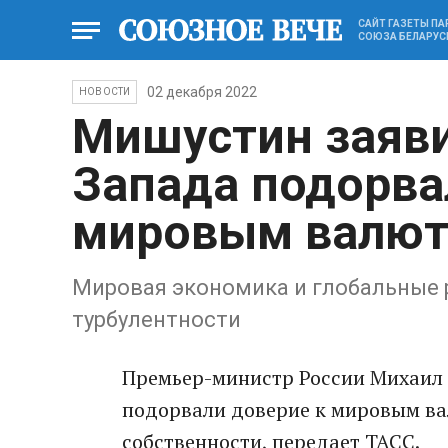
САЙТ ГАЗЕТЫ П
СОЮЗА БЕЛАРУС
02 декабря 2022
НОВОСТИ
Мишустин заяви
Запада подорва
мировым валю
Мировая экономика и глобальные 
турбулентности
Премьeр-министр России Михаил 
подорвали доверие к мирoвым ва
собственности, передает ТАСС.