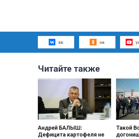
вк
ок
y
Читайте также
Андрей БАЛЫШ:
Такой В
Дефицита картофеля не
догони