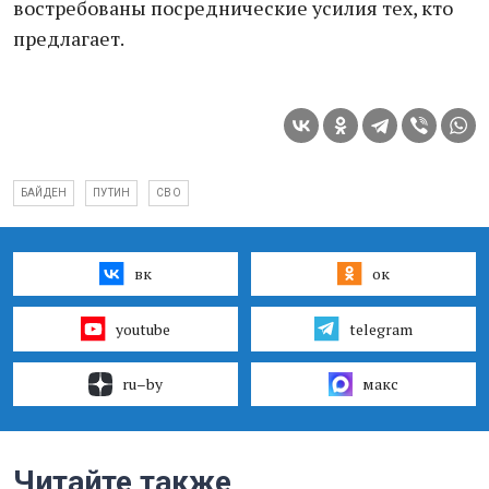
востребoваны посреднические усилия тех, кто
предлагает.
БАЙДЕН
ПУТИН
СВО
вк
ок
youtube
telegram
ru–by
макс
Читайте также