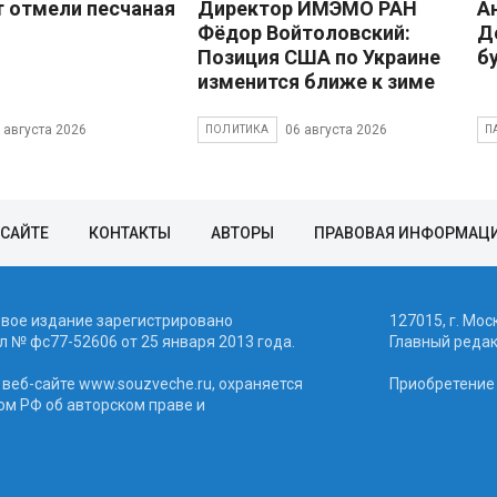
 отмели песчаная
Директор ИМЭМО РАН
А
Фёдор Войтоловский:
Д
Позиция США по Украине
б
изменится ближе к зиме
 августа 2026
06 августа 2026
ПОЛИТИКА
П
 САЙТЕ
КОНТАКТЫ
АВТОРЫ
ПРАВОВАЯ ИНФОРМАЦ
евое издание зарегистрировано
127015, г. Мос
 № фc77-52606 от 25 января 2013 года.
Главный реда
веб-сайте www.souzveche.ru, охраняется
Приобретение а
ом РФ об авторском праве и