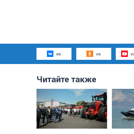
вк
ок
y
Читайте также