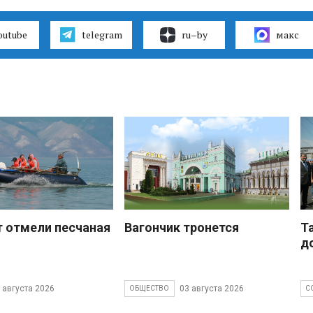
outube
telegram
ru–by
макс
 отмели песчаная
Вагончик тронется
Т
д
 августа 2026
03 августа 2026
ОБЩЕСТВО
С