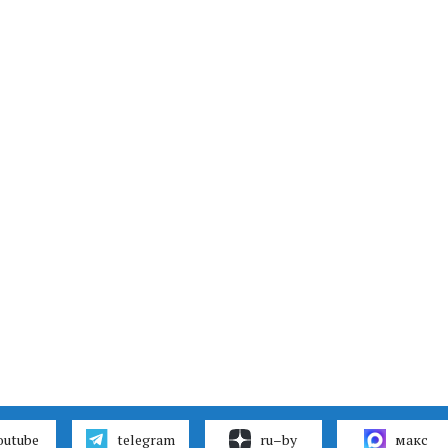
outube
telegram
ru–by
макс