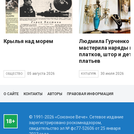
Крылья над морем
Людмила Гурченко
мастерила наряды и
платков, штор и дет
платьев
05 августа 2026
30 июля 2026
ОБЩЕСТВО
КУЛЬТУРА
О САЙТЕ
КОНТАКТЫ
АВТОРЫ
ПРАВОВАЯ ИНФОРМАЦИЯ
© 1991-2026 «Союзное Вече». Сетевое издание
зарегистрировано роскомнадзором,
свидетельство эл № фc77-52606 от 25 января
2013 года.