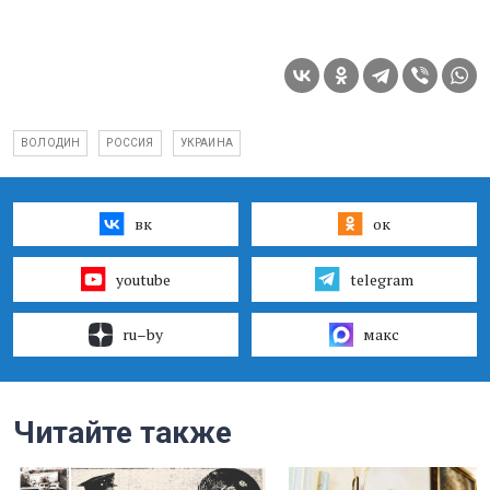
ВОЛОДИН
РОССИЯ
УКРАИНА
вк
ок
youtube
telegram
ru–by
макс
Читайте также