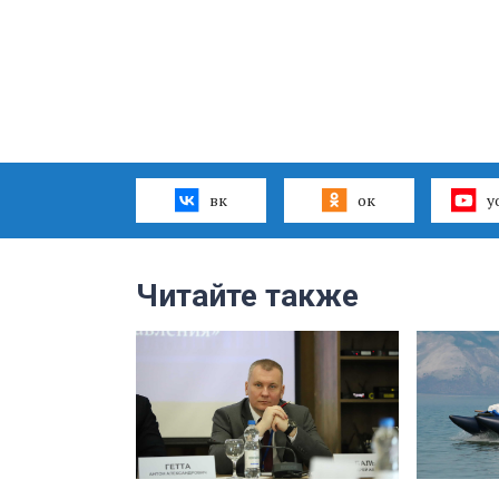
вк
ок
y
Читайте также