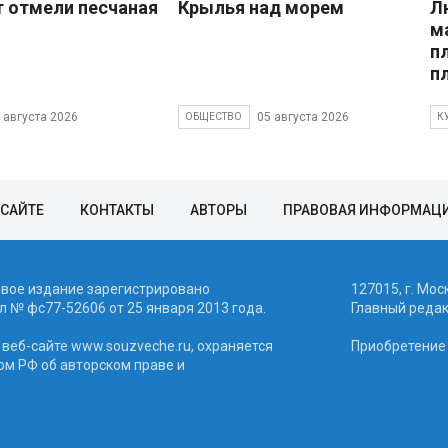
 отмели песчаная
Крылья над морем
Л
м
п
п
 августа 2026
05 августа 2026
ОБЩЕСТВО
К
 САЙТЕ
КОНТАКТЫ
АВТОРЫ
ПРАВОВАЯ ИНФОРМАЦ
евое издание зарегистрировано
127015, г. Мос
 № фc77-52606 от 25 января 2013 года.
Главный реда
веб-сайте www.souzveche.ru, охраняется
Приобретение а
ом РФ об авторском праве и