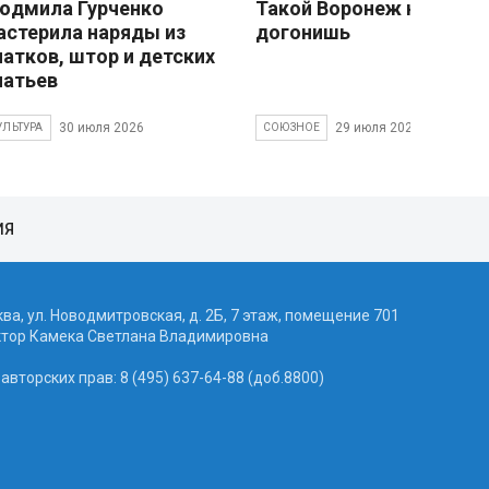
юдмила Гурченко
Такой Воронеж не
астерила наряды из
догонишь
латков, штор и детских
латьев
30 июля 2026
29 июля 2026
УЛЬТУРА
СОЮЗНОЕ
ИЯ
ква, ул. Новодмитровская, д. 2Б, 7 этаж, помещение 701
ктор Камека Светлана Владимировна
вторских прав: 8 (495) 637-64-88 (доб.8800)