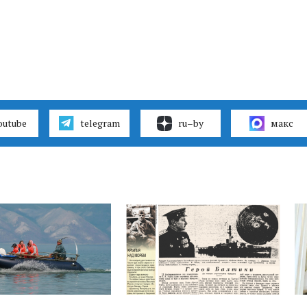
outube
telegram
ru–by
макс