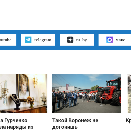
outube
telegram
ru–by
макс
 Гурченко
Такой Воронеж не
К
ла наряды из
догонишь