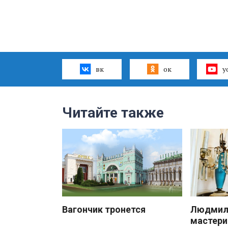
вк
ок
y
Читайте также
Вагончик тронется
Людмила
мастери