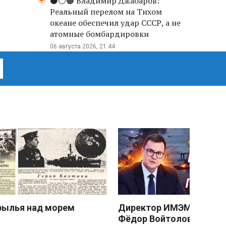
⚫️⚪️🟤 Владимир Джабаров:
Реальный перелом на Тихом
океане обеспечил удар СССР, а не
атомные бомбардировки
06 августа 2026, 21:44
рылья над морем
Директор ИМЭМО РАН
Фёдор Войтоловский: