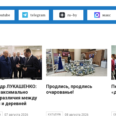
outube
telegram
ru–by
макс
ндр ЛУКАШЕНКО:
Продлись, продлись
П
максимально
очарованье!
«
 различия между
 и деревней
07 августа 2026
08 августа 2026
А
КУЛЬТУРА
О