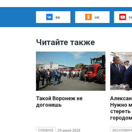
вк
ок
y
Читайте также
Такой Воронеж не
Алекса
догонишь
Нужно 
стереть
городом
29 июля 2026
СОЮЗНОЕ
ЭКОНОМИК