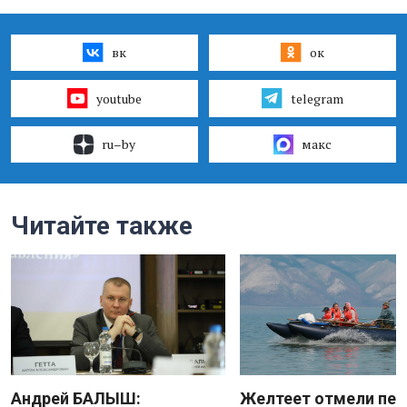
вк
ок
youtube
telegram
ru–by
макс
Читайте также
Андрей БАЛЫШ:
Желтеет отмели пес